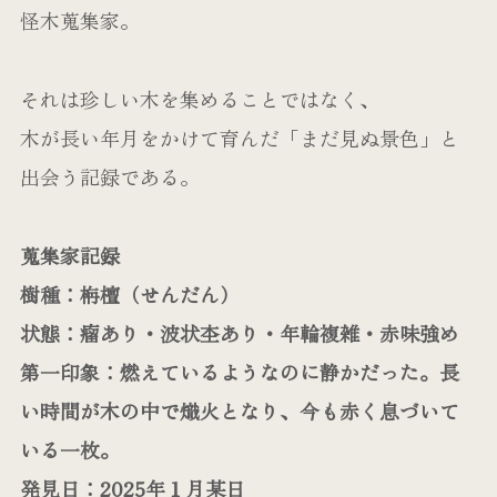
怪木蒐集家。
それは珍しい木を集めることではなく、
木が長い年月をかけて育んだ「まだ見ぬ景色」と
出会う記録である。
蒐集家記録
樹種：栴檀（せんだん）
状態：瘤あり・波状杢あり・年輪複雑・赤味強め
第一印象：燃えているようなのに静かだった。長
い時間が木の中で熾火となり、今も赤く息づいて
いる一枚。
発見日：2025年１月某日