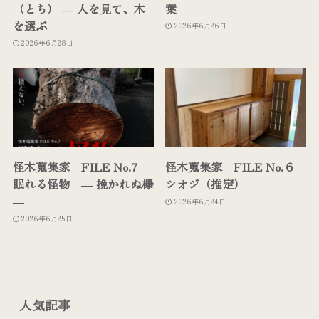
（とち） ― 人を見て、木
葉
を選ぶ
2026年6月26日
2026年6月28日
怪木蒐集家 FILE No.7
怪木蒐集家 FILE No.６
眠れる怪物 ― 挽かれぬ欅
シオジ（推定）
―
2026年6月24日
2026年6月25日
人気記事