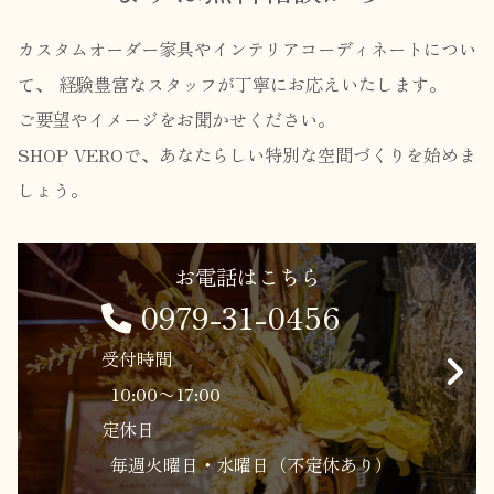
カスタムオーダー家具やインテリアコーディネートについ
て、
経験豊富なスタッフが丁寧にお応えいたします。
ご要望やイメージをお聞かせください。
SHOP VEROで、あなたらしい特別な空間づくりを始めま
しょう。
お電話はこちら
0979-31-0456
受付時間
10:00〜17:00
定休日
毎週火曜日・水曜日（不定休あり）