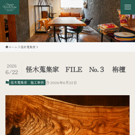
ホーム
怪木蒐集家
2026
怪木蒐集家 FILE No.３ 栴檀
6/22
怪木蒐集家
施工事例
2026年6月22日